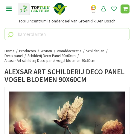
G
a
n
TopTuincentrum is onderdeel van GroenRijk Den Bosch
a
a
r
c
o
Home
Producten
Wonen
Wanddecoratie
Schilderijen
n
Deco panel
Schilderij Deco Panel 90x60cm
Alexsar Art schilderij Deco panel vogel bloemen 90x60cm
t
e
ALEXSAR ART SCHILDERIJ DECO PANEL
n
VOGEL BLOEMEN 90X60CM
t