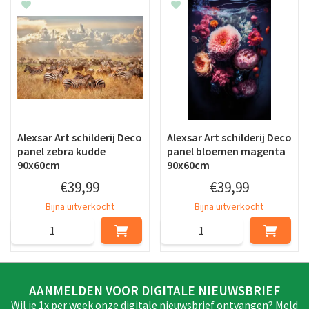
Alexsar Art schilderij Deco
Alexsar Art schilderij Deco
panel zebra kudde
panel bloemen magenta
90x60cm
90x60cm
€
39
,
99
€
39
,
99
Bijna uitverkocht
Bijna uitverkocht
AANMELDEN VOOR DIGITALE NIEUWSBRIEF
Wil je 1x per week onze digitale nieuwsbrief ontvangen? Meld