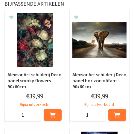
BIJPASSENDE ARTIKELEN
Alexsar Art schilderij Deco
Alexsar Art schilderij Deco
panel smoky flowers
panel horizon olifant
90x60cm
90x60cm
€
39
,
99
€
39
,
99
Bijna uitverkocht
Bijna uitverkocht