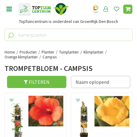
G
a
n
TopTuincentrum is onderdeel van GroenRijk Den Bosch
a
a
r
c
o
Home
Producten
Planten
Tuinplanten
Klimplanten
n
Overige klimplanten
Campsis
t
TROMPETBLOEM - CAMPSIS
e
n
FILTEREN
t