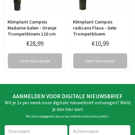
Klimplant Campsis
Klimplant Campsis
Madame Galen - Oranje
radicans Flava - Gele
Trompetbloem 120 cm
Trompetbloem
€
28
,
99
€
10
,
99
Geef een seintje
Geef een seintje
AANMELDEN VOOR DIGITALE NIEUWSBRIEF
Wil je 1x per week onze digitale nieuwsbrief ontvangen? Meld
je dan hier aan!
Wij slaan je gegevens secuur op conform onze
privacy policy
.