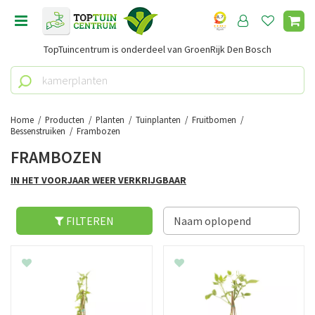
G
a
n
TopTuincentrum is onderdeel van GroenRijk Den Bosch
a
a
r
c
o
Home
Producten
Planten
Tuinplanten
Fruitbomen
n
Bessenstruiken
Frambozen
t
FRAMBOZEN
e
n
IN HET VOORJAAR WEER VERKRIJGBAAR
t
FILTEREN