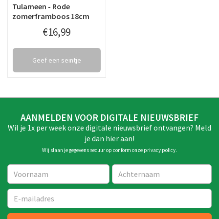
Tulameen - Rode
zomerframboos 18cm
€
16
,
99
Geef een seintje
AANMELDEN VOOR DIGITALE NIEUWSBRIEF
Wil je 1x per week onze digitale nieuwsbrief ontvangen? Meld
je dan hier aan!
Wij slaan je gegevens secuur op conform onze
privacy policy
.