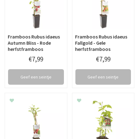
Framboos Rubus idaeus
Framboos Rubus idaeus
Autumn Bliss - Rode
Fallgold - Gele
herfstframboos
herfstframboos
€
7
,
99
€
7
,
99
Geef een seintje
Geef een seintje