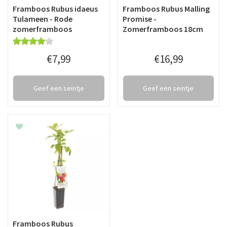
Framboos Rubus idaeus
Framboos Rubus Malling
Tulameen - Rode
Promise -
zomerframboos
Zomerframboos 18cm
€
7
,
99
€
16
,
99
Geef een seintje
Geef een seintje
Framboos Rubus