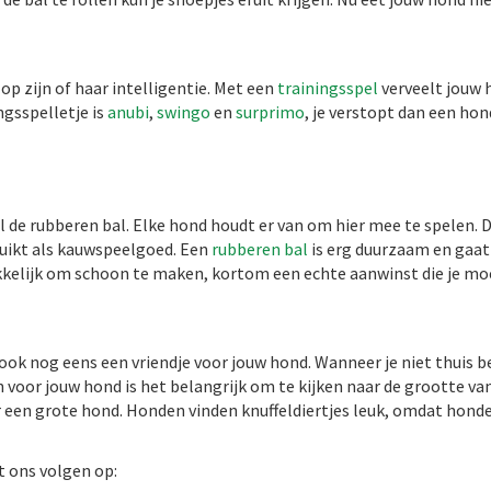
op zijn of haar intelligentie. Met een
trainingsspel
verveelt jouw 
ngsspelletje is
anubi
,
swingo
en
surprimo
, je verstopt dan een h
el de rubberen bal. Elke hond houdt er van om hier mee te spelen.
uikt als kauwspeelgoed. Een
rubberen bal
is erg duurzaam en gaat
akkelijk om schoon te maken, kortom een echte aanwinst die je m
 is ook nog eens een vriendje voor jouw hond. Wanneer je niet thui
n voor jouw hond is het belangrijk om te kijken naar de grootte va
 een grote hond. Honden vinden knuffeldiertjes leuk, omdat hond
t ons volgen op: