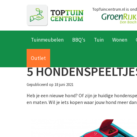
Ga
TopTuincentrum.nl is on
naar
content
Tuinmeubelen
BBQ's
Tuin
Wonen
Home
Nieuws
5 Hondenspeeltjes die jouw hond moet hebben!
Outlet
5 HONDENSPEELTJE
Gepubliceerd op
18 juni 2021
Heb je een nieuwe hond? Of zijn je huidige hondenspe
en maten. Wil je iets kopen waar jouw hond meer dan 