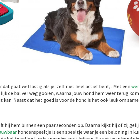
t gaat wel lastig als je 'zelf niet heel actief bent, . Met een
wer
kelijk de bal ver weg gooien, waarna jouw hond hem weer terug kom
t kan. Naast dat het goed is voor de hond is het ook leuk om same
 hij hem binnen een paar seconden op. Daarna kijkt hij of zij gelij
auwbaar
hondenspeeltje is een speeltje waar je een beloning in ku
 bal te rollen kun je snoepjes eruit krijgen. Nu eet jouw hond niet