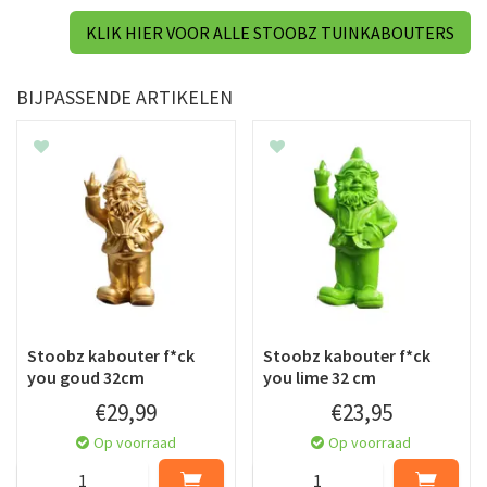
KLIK HIER VOOR ALLE STOOBZ TUINKABOUTERS
BIJPASSENDE ARTIKELEN
Stoobz kabouter f*ck
Stoobz kabouter f*ck
you goud 32cm
you lime 32 cm
€
29
,
99
€
23
,
95
Op voorraad
Op voorraad