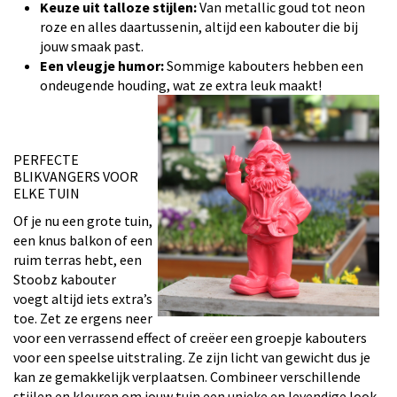
Keuze uit talloze stijlen:
Van metallic goud tot neon
roze en alles daartussenin, altijd een kabouter die bij
jouw smaak past.
Een vleugje humor:
Sommige kabouters hebben een
ondeugende houding, wat ze extra leuk maakt!
PERFECTE
BLIKVANGERS VOOR
ELKE TUIN
Of je nu een grote tuin,
een knus balkon of een
ruim terras hebt, een
Stoobz kabouter
voegt altijd iets extra’s
toe. Zet ze ergens neer
voor een verrassend effect of creëer een groepje kabouters
voor een speelse uitstraling. Ze zijn licht van gewicht dus je
kan ze gemakkelijk verplaatsen. Combineer verschillende
stijlen en kleuren om jouw tuin een unieke en levendige look