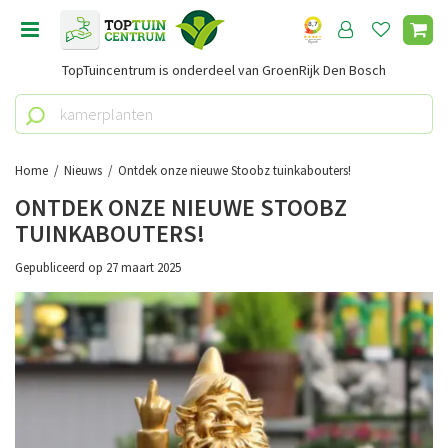
G
a
n
TopTuincentrum is onderdeel van GroenRijk Den Bosch
a
a
r
c
o
Home
Nieuws
Ontdek onze nieuwe Stoobz tuinkabouters!
n
ONTDEK ONZE NIEUWE STOOBZ
t
TUINKABOUTERS!
e
n
Gepubliceerd op
27 maart 2025
t