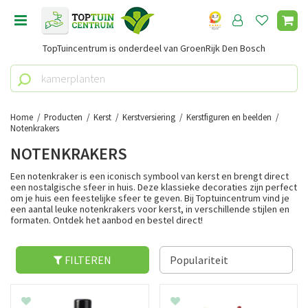
G
a
n
TopTuincentrum is onderdeel van GroenRijk Den Bosch
a
a
r
c
o
Home
Producten
Kerst
Kerstversiering
Kerstfiguren en beelden
n
Notenkrakers
t
NOTENKRAKERS
e
n
Een notenkraker is een iconisch symbool van kerst en brengt direct
een nostalgische sfeer in huis. Deze klassieke decoraties zijn perfect
t
om je huis een feestelijke sfeer te geven. Bij Toptuincentrum vind je
een aantal leuke notenkrakers voor kerst, in verschillende stijlen en
formaten. Ontdek het aanbod en bestel direct!
FILTEREN