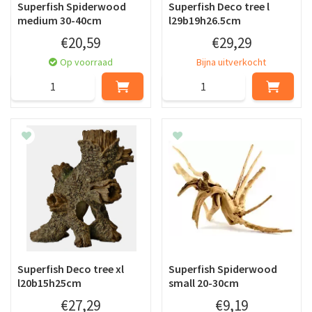
Superfish Spiderwood
Superfish Deco tree l
medium 30-40cm
l29b19h26.5cm
€
20
,
59
€
29
,
29
Op voorraad
Bijna uitverkocht
Superfish Deco tree xl
Superfish Spiderwood
l20b15h25cm
small 20-30cm
€
27
,
29
€
9
,
19