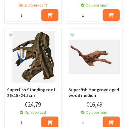
Bijna uitverkocht
Op voorraad
Superfish Standing root l
Superfish Mangrove aged
26x15x24.5cm
wood medium
€
24
,
79
€
16
,
49
Op voorraad
Op voorraad