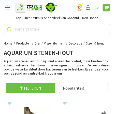
G
a
n
TopTuincentrum is onderdeel van GroenRijk Den Bosch
a
a
r
c
o
Home
Producten
Dier
Vissen (binnen)
Decoratie
Steen & hout
n
AQUARIUM STENEN-HOUT
t
e
Aquarium stenen en hout zijn niet alleen decoratief, maar bieden ook
n
schuilplaatsen en territoriummarkeringen voor vissen. Ze bevorderen
ook de waterkwaliteit door bacteriën aan te trekken. Essentieel voor
t
een gezond en aantrekkelijk aquarium.
FILTEREN