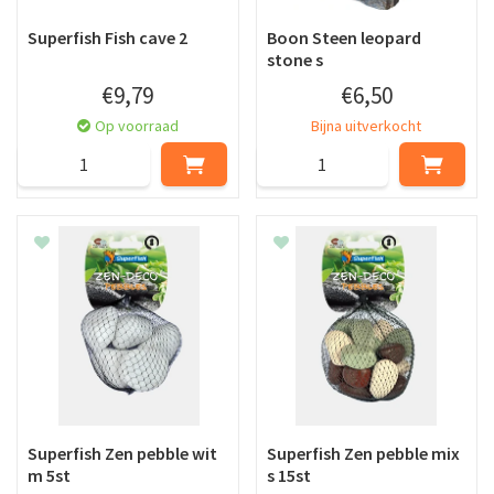
Superfish Fish cave 2
Boon Steen leopard
stone s
€
9
,
79
€
6
,
50
Op voorraad
Bijna uitverkocht
Superfish Zen pebble wit
Superfish Zen pebble mix
m 5st
s 15st