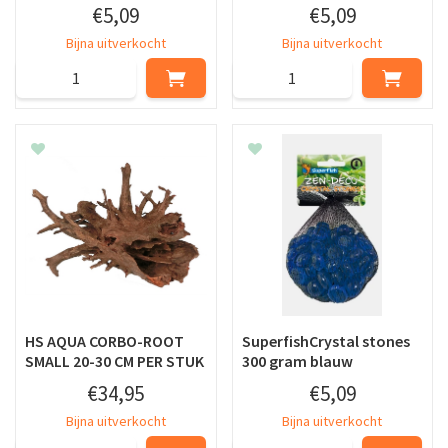
€
5
,
09
€
5
,
09
Bijna uitverkocht
Bijna uitverkocht
HS AQUA CORBO-ROOT
SuperfishCrystal stones
SMALL 20-30 CM PER STUK
300 gram blauw
€
34
,
95
€
5
,
09
Bijna uitverkocht
Bijna uitverkocht