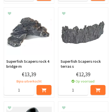
Superfish Scapers rock 4
Superfish Scapers rock
bridge m
terras s
€
13
,
39
€
12
,
39
Bijna uitverkocht
Op voorraad