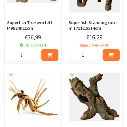
Superfish Tree wortel l
Superfish Standing root
l49b24h21cm
m 17x12.5x14cm
€
36
,
99
€
16
,
29
Op voorraad
Bijna uitverkocht