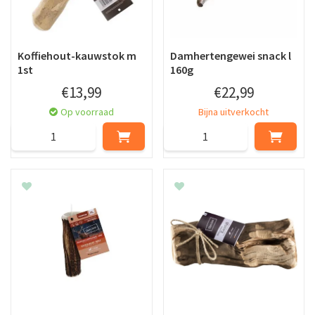
Koffiehout-kauwstok m
Damhertengewei snack l
1st
160g
€
13
,
99
€
22
,
99
Op voorraad
Bijna uitverkocht