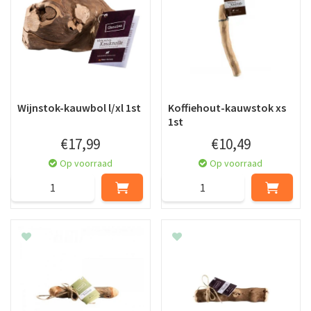
Wijnstok-kauwbol l/xl 1st
Koffiehout-kauwstok xs
1st
€
17
,
99
€
10
,
49
Op voorraad
Op voorraad