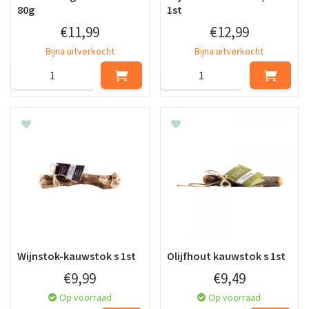
80g
1st
€
11
,
99
€
12
,
99
Bijna uitverkocht
Bijna uitverkocht
Wijnstok-kauwstok s 1st
Olijfhout kauwstok s 1st
€
9
,
99
€
9
,
49
Op voorraad
Op voorraad