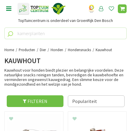
G
a
n
TopTuincentrum is onderdeel van GroenRijk Den Bosch
a
a
r
c
o
Home
Producten
Dier
Honden
Hondensnacks
Kauwhout
n
KAUWHOUT
t
e
Kauwhout voor honden biedt plezier en belangrijke voordelen. Deze
n
natuurlijke snacks reinigen tanden, bevredigen de kauwbehoefte en
verminderen ongewenst kauwgedrag. Een slimme keuze voor de
t
mondgezondheid en het welzijn van je hond.
FILTEREN