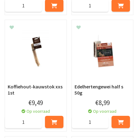
Koffiehout-kauwstok xxs
Edelhertengewei half s
1st
50g
€
9
,
49
€
8
,
99
Op voorraad
Op voorraad