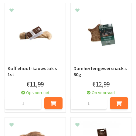
Koffiehout-kauwstok s
Damhertengewei snack s
1st
80g
€
11
,
99
€
12
,
99
Op voorraad
Op voorraad