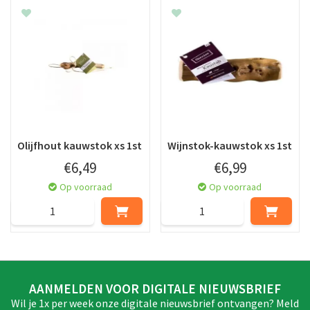
Olijfhout kauwstok xs 1st
Wijnstok-kauwstok xs 1st
€
6
,
49
€
6
,
99
Op voorraad
Op voorraad
AANMELDEN VOOR DIGITALE NIEUWSBRIEF
Wil je 1x per week onze digitale nieuwsbrief ontvangen? Meld