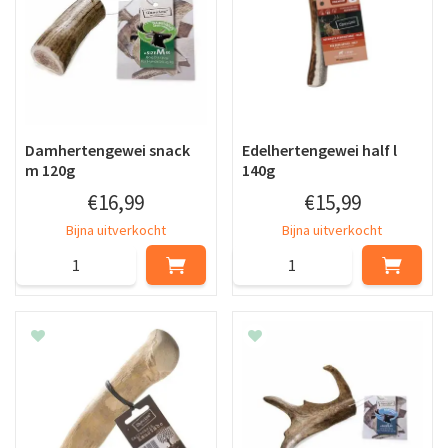
Damhertengewei snack
Edelhertengewei half l
m 120g
140g
€
16
,
99
€
15
,
99
Bijna uitverkocht
Bijna uitverkocht