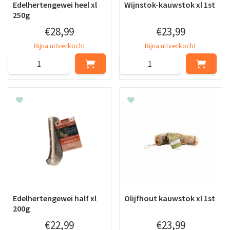
Edelhertengewei heel xl
Wijnstok-kauwstok xl 1st
250g
€
28
,
99
€
23
,
99
Bijna uitverkocht
Bijna uitverkocht
Edelhertengewei half xl
Olijfhout kauwstok xl 1st
200g
€
22
,
99
€
23
,
99