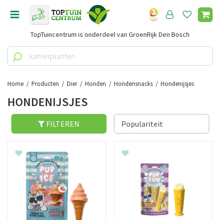
G
a
n
TopTuincentrum is onderdeel van GroenRijk Den Bosch
a
a
r
c
o
Home
Producten
Dier
Honden
Hondensnacks
Hondenijsjes
n
HONDENIJSJES
t
e
n
FILTEREN
t