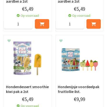
aardbei a 2st
aardbei a 2st
€
5
,
49
€
5
,
49
Op voorraad
Op voorraad
Hondendessert smoothie
Hondenijsje voordeelpak
kiwi pak a 2st
fruitlollie 8st.
€
5
,
49
€
9
,
99
Op voorraad