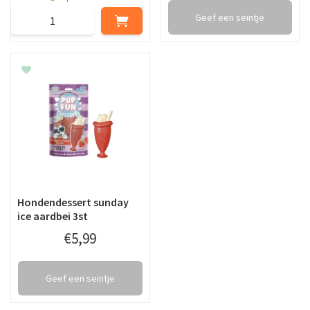
Geef een seintje
Hondendessert sunday
ice aardbei 3st
€
5
,
99
Geef een seintje