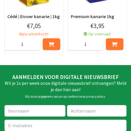
Cédé | Eivoer kanarie | 1kg
Premium kanarie 1kg
€
7
,
05
€
3
,
95
Bijna uitverkocht
Op voorraad
AANMELDEN VOOR DIGITALE NIEUWSBRIEF
Wil je 1x per week onze digitale nieuwsbrief ontvangen? Meld
je dan hier aan!
Wij slaan je gegevens secuur op conform onze
privacy policy
.