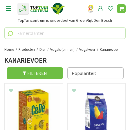
G
a
n
TopTuincentrum is onderdeel van GroenRijk Den Bosch
a
a
r
c
o
Home
Producten
Dier
Vogels (binnen)
Vogelvoer
Kanarievoer
n
KANARIEVOER
t
e
n
FILTEREN
t