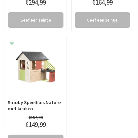
€
294
,
99
€
164
,
99
Geef een seintje
Geef een seintje
Smoby Speelhuis Nature
met keuken
€
154
,
99
€
149
,
99