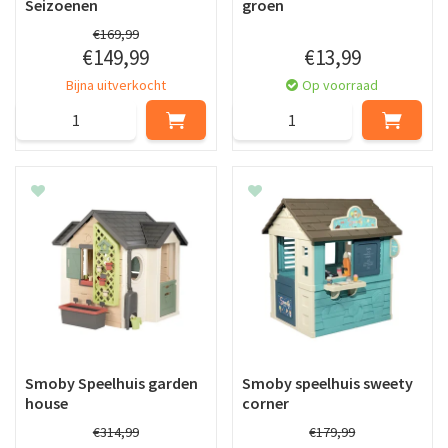
Seizoenen
groen
€
169
,
99
€
149
,
99
€
13
,
99
Bijna uitverkocht
Op voorraad
Smoby Speelhuis garden
Smoby speelhuis sweety
house
corner
€
314
,
99
€
179
,
99