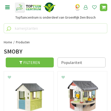
G
a
n
TopTuincentrum is onderdeel van GroenRijk Den Bosch
a
a
r
c
o
Home
Producten
n
SMOBY
t
e
n
FILTEREN
t