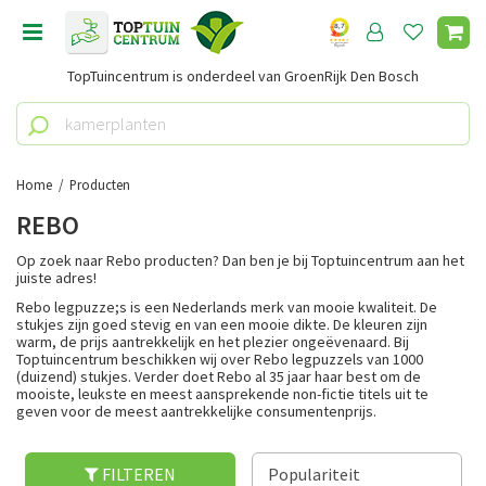
G
a
n
TopTuincentrum is onderdeel van GroenRijk Den Bosch
a
a
r
c
o
Home
Producten
n
REBO
t
e
Op zoek naar Rebo producten? Dan ben je bij Toptuincentrum aan het
n
juiste adres!
t
Rebo legpuzze;s is een Nederlands merk van mooie kwaliteit. De
stukjes zijn goed stevig en van een mooie dikte. De kleuren zijn
warm, de prijs aantrekkelijk en het plezier ongeëvenaard. Bij
Toptuincentrum beschikken wij over Rebo legpuzzels van 1000
(duizend) stukjes. Verder doet Rebo al 35 jaar haar best om de
mooiste, leukste en meest aansprekende non-fictie titels uit te
geven voor de meest aantrekkelijke consumentenprijs.
FILTEREN