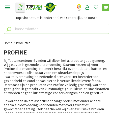
G
a
n
TopTuincentrum is onderdeel van GroenRijk Den Bosch
a
a
r
c
o
Home
Producten
n
PROFINE
t
e
Bij Toptuincentrum.nl vinden wij alleen het allerbeste goed genoeg.
n
Wij geloven in gezonde dierenvoeding. Daarom kiezen wij voor
Profine dierenvoeding. Het merk beschikt over het beste katten- en
t
hondenvoer. Profine staat voor een uitstekende prijs-
kwaliteitverhouding betreffende dierenvoer. Het bevordert de
gezondheid en conditie van dieren in verschillende levensfases.
Daarnaast zijn de producten van Profine volledig graanvrij, wordt er
geen gebruik gemaakt van kunstmatige geur-, kleur- en smaakstoffen
en worden er geen kunstmatige conserveringsmiddelen gebruikt.
Er wordt een divers assortiment aangeboden met onder andere
speciale dieetvoeding voor honden met overgewicht of
gewichtsbeheersing. Ook beschikken wij over exclusieve brokken