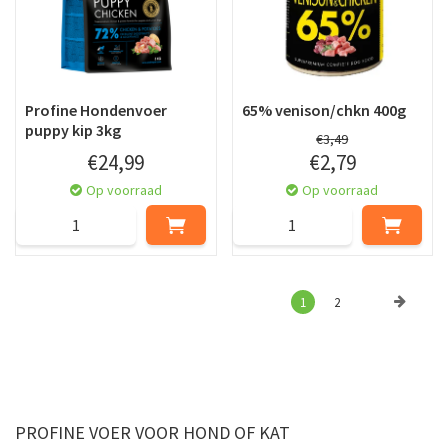
Profine Hondenvoer
65% venison/chkn 400g
puppy kip 3kg
€
3
,
49
€
24
,
99
€
2
,
79
Op voorraad
Op voorraad
1
2
PROFINE VOER VOOR HOND OF KAT