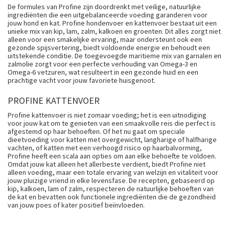
De formules van Profine zijn doordrenkt met veilige, natuurlijke
ingrediënten die een uitgebalanceerde voeding garanderen voor
jouw hond en kat. Profine hondenvoer en kattenvoer bestaat uit een
unieke mix van kip, lam, zalm, kalkoen en groenten. Dit alles zorgt niet
alleen voor een smakelijke ervaring, maar ondersteunt ook een
gezonde spijsvertering, biedt voldoende energie en behoudt een
uitstekende conditie. De toegevoegde maritieme mix van garnalen en
zalmolie zorgt voor een perfecte verhouding van Omega-3 en
Omega-6 vetzuren, wat resulteert in een gezonde huid en een
prachtige vacht voor jouw favoriete huisgenoot.
PROFINE KATTENVOER
Profine kattenvoer is niet zomaar voeding; het is een uitnodiging
voor jouw kat om te genieten van een smaakvolle reis die perfect is
afgestemd op haar behoeften. Of het nu gaat om speciale
dieetvoeding voor katten met overgewicht, langharige of halfharige
vachten, of katten met een verhoogd risico op haarbalvorming,
Profine heeft een scala aan opties om aan elke behoefte te voldoen.
Omdat jouw kat alleen het allerbeste verdient, biedt Profine niet
alleen voeding, maar een totale ervaring van welzijn en vitaliteit voor
jouw pluizige vriend in elke levensfase. De recepten, gebaseerd op
kip, kalkoen, lam of zalm, respecteren de natuurlijke behoeften van
de kat en bevatten ook functionele ingrediënten die de gezondheid
van jouw poes of kater positief beïnvloeden.