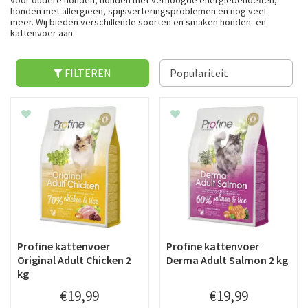
voor oudere honden, honden met verhoogde energiebehoeften,
honden met allergieën, spijsverteringsproblemen en nog veel
meer. Wij bieden verschillende soorten en smaken honden- en
kattenvoer aan
FILTEREN
Profine kattenvoer
Profine kattenvoer
Original Adult Chicken 2
Derma Adult Salmon 2 kg
kg
€
19
,
99
€
19
,
99