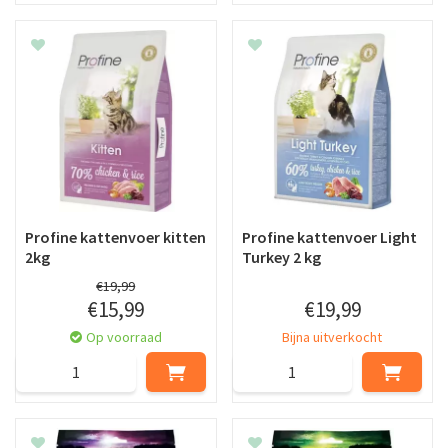
Profine kattenvoer kitten
Profine kattenvoer Light
2kg
Turkey 2 kg
€
19
,
99
€
15
,
99
€
19
,
99
Op voorraad
Bijna uitverkocht