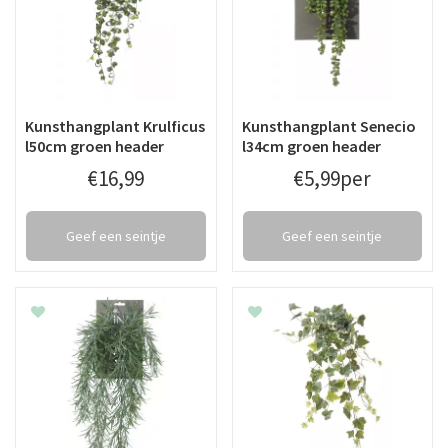
Kunsthangplant Krulficus
Kunsthangplant Senecio
l50cm groen header
l34cm groen header
€
16
,
99
€
5
,
99
per
Geef een seintje
Geef een seintje