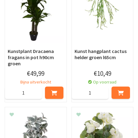
Kunstplant Dracaena
Kunst hangplant cactus
fragans in pot h90cm
helder groen l65cm
groen
€
49
,
99
€
10
,
49
Bijna uitverkocht
Op voorraad