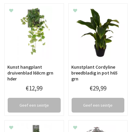
Kunst hangplant
Kunstplant Cordyline
druivenblad l68cm grn
breedbladig in pot h65
hder
grn
€
12
,
99
€
29
,
99
Geef een seintje
Geef een seintje