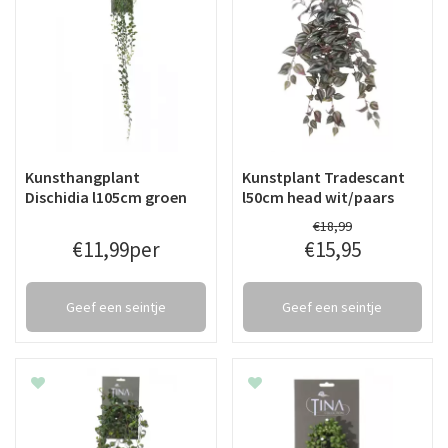
Kunsthangplant
Kunstplant Tradescant
Dischidia l105cm groen
l50cm head wit/paars
€
18
,
99
€
11
,
99
per
€
15
,
95
Geef een seintje
Geef een seintje