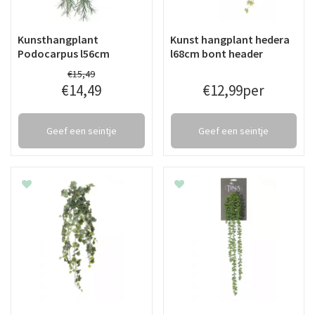
Kunsthangplant
Kunst hangplant hedera
Podocarpus l56cm
l68cm bont header
€
15
,
49
€
14
,
49
€
12
,
99
per
Geef een seintje
Geef een seintje