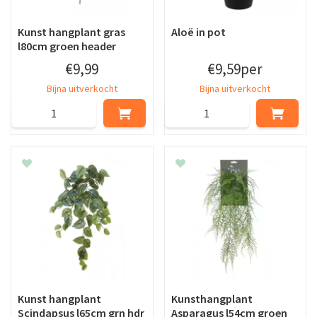
Kunst hangplant gras
Aloë in pot
l80cm groen header
€
9
,
99
€
9
,
59
per
Bijna uitverkocht
Bijna uitverkocht
Kunst hangplant
Kunsthangplant
Scindapsus l65cm grn hdr
Asparagus l54cm groen