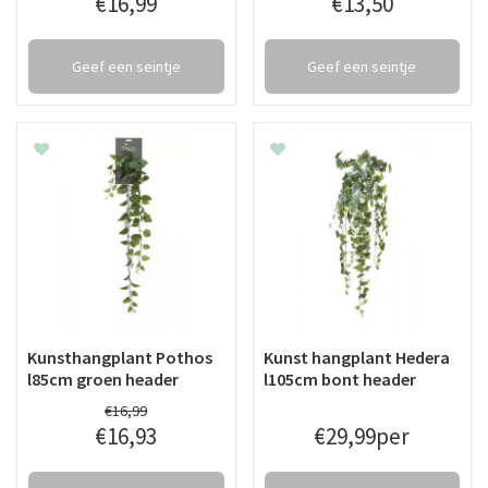
€
16
,
99
€
13
,
50
Geef een seintje
Geef een seintje
Kunsthangplant Pothos
Kunst hangplant Hedera
l85cm groen header
l105cm bont header
€
16
,
99
€
16
,
93
€
29
,
99
per