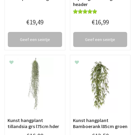
header
€
19
,
49
€
16
,
99
Geef een seintje
Geef een seintje
Kunst hangplant
Kunst hangplant
tillandsia grs l75cm hder
Bamboerank l85cm groen