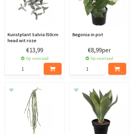
Kunstplant Salvia l50cm
Begonia in pot
head wit roze
€
13
,
99
€
8
,
99
per
Op voorraad
Op voorraad