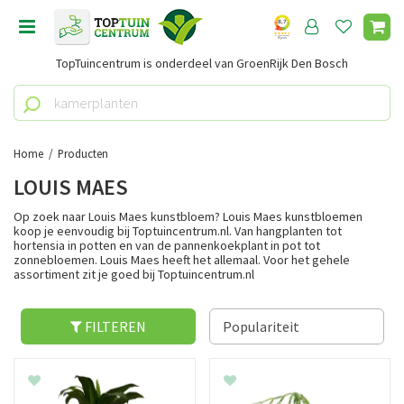
G
a
n
TopTuincentrum is onderdeel van GroenRijk Den Bosch
a
a
r
c
o
Home
Producten
n
LOUIS MAES
t
e
Op zoek naar Louis Maes kunstbloem? Louis Maes kunstbloemen
n
koop je eenvoudig bij Toptuincentrum.nl. Van hangplanten tot
hortensia in potten en van de pannenkoekplant in pot tot
t
zonnebloemen. Louis Maes heeft het allemaal. Voor het gehele
assortiment zit je goed bij Toptuincentrum.nl
FILTEREN