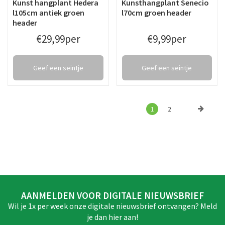
Kunst hangplant Hedera
Kunsthangplant Senecio
l105cm antiek groen
l70cm groen header
header
€
29
,
99
per
€
9
,
99
per
Geef een seintje
Geef een seintje
1
2
AANMELDEN VOOR DIGITALE NIEUWSBRIEF
Wil je 1x per week onze digitale nieuwsbrief ontvangen? Meld
je dan hier aan!