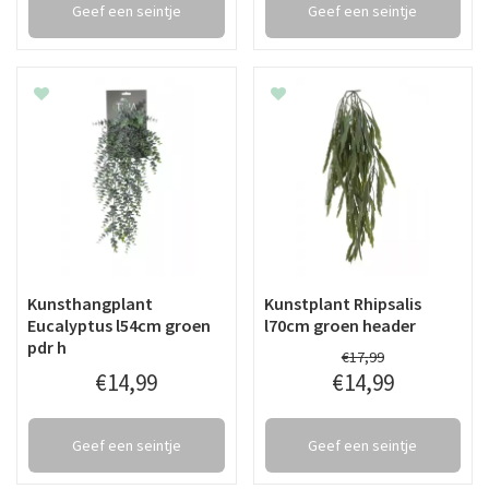
Geef een seintje
Geef een seintje
Kunsthangplant
Kunstplant Rhipsalis
Eucalyptus l54cm groen
l70cm groen header
pdr h
€
17
,
99
€
14
,
99
€
14
,
99
Geef een seintje
Geef een seintje