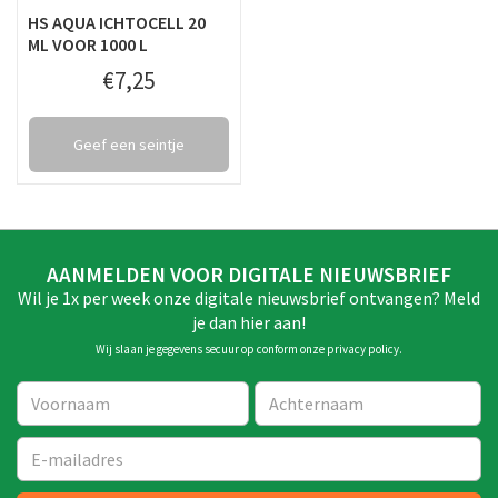
HS AQUA ICHTOCELL 20
ML VOOR 1000 L
€
7
,
25
Geef een seintje
AANMELDEN VOOR DIGITALE NIEUWSBRIEF
Wil je 1x per week onze digitale nieuwsbrief ontvangen? Meld
je dan hier aan!
Wij slaan je gegevens secuur op conform onze
privacy policy
.