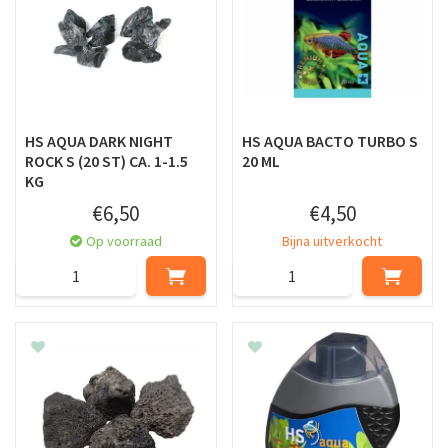
HS AQUA DARK NIGHT
HS AQUA BACTO TURBO S
ROCK S (20 ST) CA. 1-1.5
20 ML
KG
€
6
,
50
€
4
,
50
Op voorraad
Bijna uitverkocht