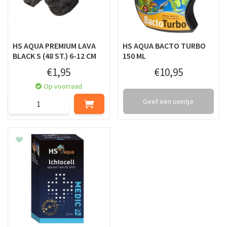
HS AQUA PREMIUM LAVA
HS AQUA BACTO TURBO
BLACK S (48 ST.) 6-12 CM
150 ML
€
1
,
95
€
10
,
95
Op voorraad
Geef een seintje