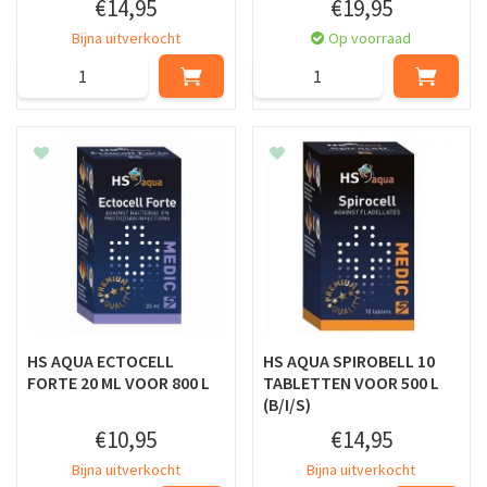
€
14
,
95
€
19
,
95
Bijna uitverkocht
Op voorraad
HS AQUA ECTOCELL
HS AQUA SPIROBELL 10
FORTE 20 ML VOOR 800 L
TABLETTEN VOOR 500 L
(B/I/S)
€
10
,
95
€
14
,
95
Bijna uitverkocht
Bijna uitverkocht