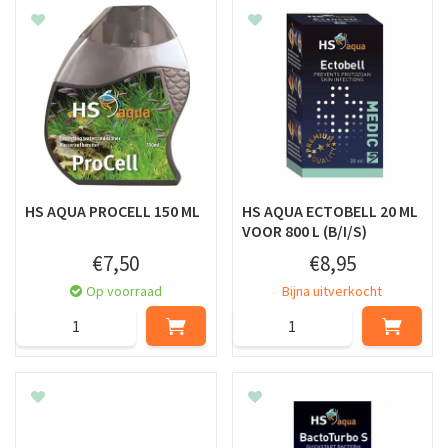
HS AQUA PROCELL 150 ML
HS AQUA ECTOBELL 20 ML
VOOR 800 L (B/I/S)
€
7
,
50
€
8
,
95
Op voorraad
Bijna uitverkocht