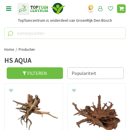
G
a
n
TopTuincentrum is onderdeel van GroenRijk Den Bosch
a
a
r
c
o
Home
Producten
n
HS AQUA
t
e
n
FILTEREN
t