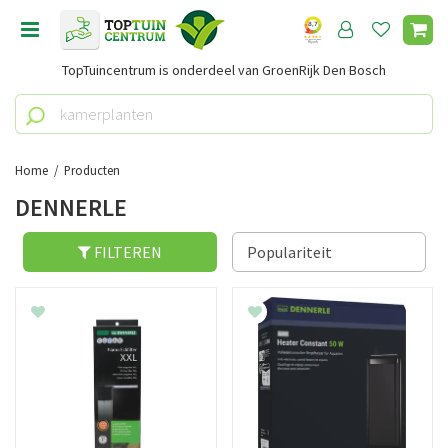
G
a
n
TopTuincentrum is onderdeel van GroenRijk Den Bosch
a
a
r
c
o
Home
Producten
n
DENNERLE
t
e
n
FILTEREN
t