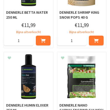
DENNERLE BETTA WATER
DENNERLE SHRIMP KING
250 ML
SNOW POPS 40 G
€
11
,
99
€
11
,
99
Bijna uitverkocht
Bijna uitverkocht
DENNERLE HUMIN ELIXIER
DENNERLE NANO
250 ML
GARNALENGRIND SULWESI