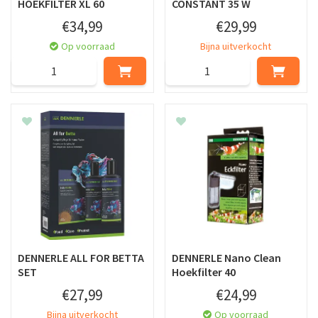
HOEKFILTER XL 60
CONSTANT 35 W
€
34
,
99
€
29
,
99
Op voorraad
Bijna uitverkocht
DENNERLE ALL FOR BETTA
DENNERLE Nano Clean
SET
Hoekfilter 40
€
27
,
99
€
24
,
99
Bijna uitverkocht
Op voorraad