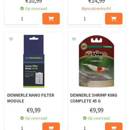
€
10
,
99
€
14
,
99
Op voorraad
Bijna uitverkocht
DENNERLE NANO FILTER
DENNERLE SHRIMP KING
MODULE
COMPLETE 45 G
€
9
,
99
€
9
,
99
Op voorraad
Op voorraad