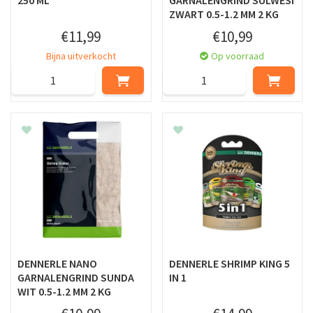
ZWART 0.5-1.2 MM 2 KG
€
11
,
99
€
10
,
99
Bijna uitverkocht
Op voorraad
DENNERLE NANO
DENNERLE SHRIMP KING 5
GARNALENGRIND SUNDA
IN 1
WIT 0.5-1.2 MM 2 KG