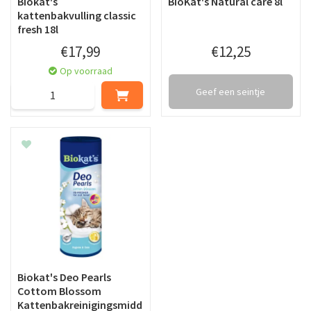
Biokat's
BioKat's Natural care 8l
kattenbakvulling classic
fresh 18l
€
17
,
99
€
12
,
25
Op voorraad
Geef een seintje
Biokat's Deo Pearls
Cottom Blossom
Kattenbakreinigingsmidd