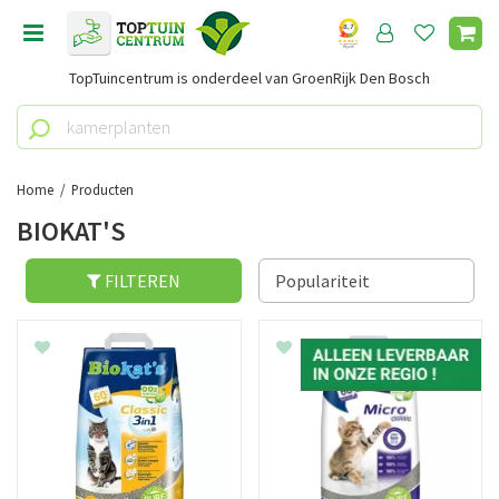
G
a
n
TopTuincentrum is onderdeel van GroenRijk Den Bosch
a
a
r
c
o
Home
Producten
n
BIOKAT'S
t
e
n
FILTEREN
t