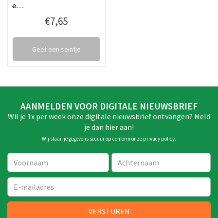
e…
€
7
,
65
Geef een seintje
AANMELDEN VOOR DIGITALE NIEUWSBRIEF
Wil je 1x per week onze digitale nieuwsbrief ontvangen? Meld
je dan hier aan!
Wij slaan je gegevens secuur op conform onze
privacy policy
.