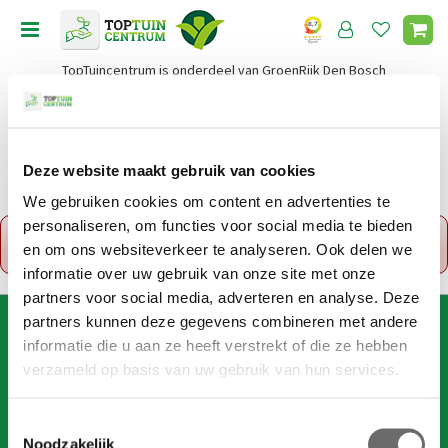
G
a
n
TopTuincentrum is onderdeel van GroenRijk Den Bosch
a
a
r
c
o
Deze website maakt gebruik van cookies
Home
n
We gebruiken cookies om content en advertenties te
t
personaliseren, om functies voor social media te bieden
x
e
Fout!
De opgevraagde productpagina is tijdelijk
en om ons websiteverkeer te analyseren. Ook delen we
n
uitgeschakeld. Ga terug naar het
overzicht
.
t
informatie over uw gebruik van onze site met onze
partners voor social media, adverteren en analyse. Deze
partners kunnen deze gegevens combineren met andere
AANMELDEN VOOR DIGITALE NIEUWSBRIEF
informatie die u aan ze heeft verstrekt of die ze hebben
Wil je 1x per week onze digitale nieuwsbrief ontvangen? Meld
verzameld op basis van uw gebruik van hun services.
je dan hier aan!
Wij slaan je gegevens secuur op conform onze
privacy policy
.
T
Noodzakelijk
o