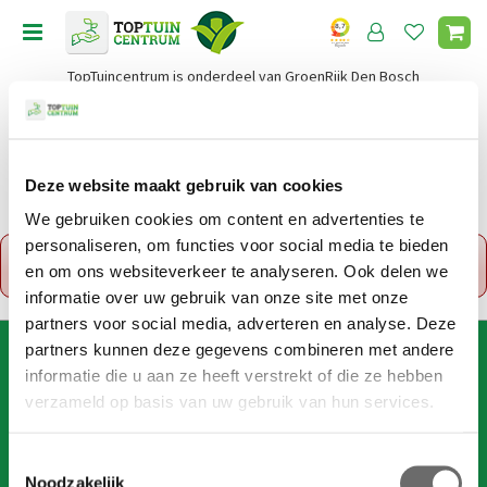
G
a
n
TopTuincentrum is onderdeel van GroenRijk Den Bosch
a
a
r
c
o
Deze website maakt gebruik van cookies
Home
n
We gebruiken cookies om content en advertenties te
t
personaliseren, om functies voor social media te bieden
x
e
Fout!
De opgevraagde productpagina is tijdelijk
en om ons websiteverkeer te analyseren. Ook delen we
n
uitgeschakeld. Ga terug naar het
overzicht
.
t
informatie over uw gebruik van onze site met onze
partners voor social media, adverteren en analyse. Deze
partners kunnen deze gegevens combineren met andere
AANMELDEN VOOR DIGITALE NIEUWSBRIEF
informatie die u aan ze heeft verstrekt of die ze hebben
Wil je 1x per week onze digitale nieuwsbrief ontvangen? Meld
verzameld op basis van uw gebruik van hun services.
je dan hier aan!
Wij slaan je gegevens secuur op conform onze
privacy policy
.
T
Noodzakelijk
o