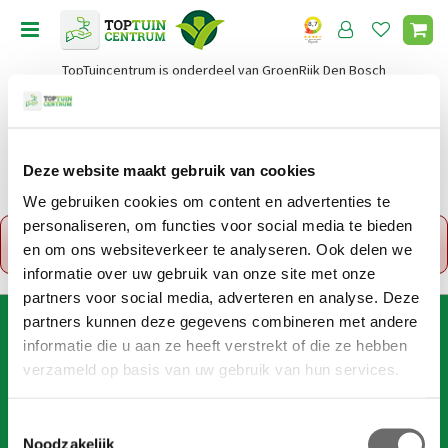
G
a
n
TopTuincentrum is onderdeel van GroenRijk Den Bosch
a
a
r
c
o
Deze website maakt gebruik van cookies
Home
n
We gebruiken cookies om content en advertenties te
t
personaliseren, om functies voor social media te bieden
x
e
Fout!
De opgevraagde productpagina is tijdelijk
en om ons websiteverkeer te analyseren. Ook delen we
n
uitgeschakeld. Ga terug naar het
overzicht
.
t
informatie over uw gebruik van onze site met onze
partners voor social media, adverteren en analyse. Deze
partners kunnen deze gegevens combineren met andere
AANMELDEN VOOR DIGITALE NIEUWSBRIEF
informatie die u aan ze heeft verstrekt of die ze hebben
Wil je 1x per week onze digitale nieuwsbrief ontvangen? Meld
verzameld op basis van uw gebruik van hun services.
je dan hier aan!
Wij slaan je gegevens secuur op conform onze
privacy policy
.
T
Noodzakelijk
o