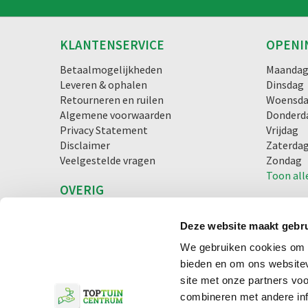
KLANTENSERVICE
OPENI
Betaalmogelijkheden
Maanda
Leveren & ophalen
Dinsdag
Retourneren en ruilen
Woensd
Algemene voorwaarden
Donderd
Privacy Statement
Vrijdag
Disclaimer
Zaterda
Veelgestelde vragen
Zondag
Toon all
OVERIG
Blog
Lunchroom
Deze website maakt gebru
We gebruiken cookies om c
bieden en om ons websitev
© Toptuincentrum.nl
Green Solutions
Tuincentrum Overzi
site met onze partners vo
combineren met andere inf