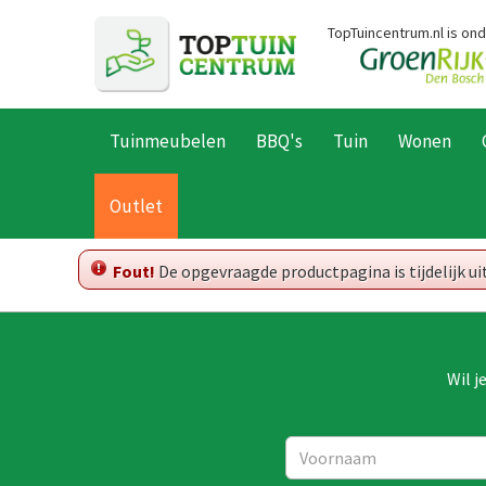
Ga
TopTuincentrum.nl is on
naar
content
Tuinmeubelen
BBQ's
Tuin
Wonen
Home
Outlet
Fout!
De opgevraagde productpagina is tijdelijk u
Wil j