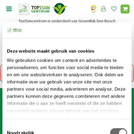
G
a
n
TopTuincentrum is onderdeel van GroenRijk Den Bosch
a
a
r
c
o
Deze website maakt gebruik van cookies
Home
n
We gebruiken cookies om content en advertenties te
t
personaliseren, om functies voor social media te bieden
x
e
Fout!
De opgevraagde productpagina is tijdelijk
en om ons websiteverkeer te analyseren. Ook delen we
n
uitgeschakeld. Ga terug naar het
overzicht
.
t
informatie over uw gebruik van onze site met onze
partners voor social media, adverteren en analyse. Deze
partners kunnen deze gegevens combineren met andere
AANMELDEN VOOR DIGITALE NIEUWSBRIEF
informatie die u aan ze heeft verstrekt of die ze hebben
Wil je 1x per week onze digitale nieuwsbrief ontvangen? Meld
verzameld op basis van uw gebruik van hun services.
je dan hier aan!
Wij slaan je gegevens secuur op conform onze
privacy policy
.
T
Noodzakelijk
o