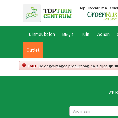
Ga
TopTuincentrum.nl is on
naar
content
Tuinmeubelen
BBQ's
Tuin
Wonen
Home
Outlet
Fout!
De opgevraagde productpagina is tijdelijk u
Wil j