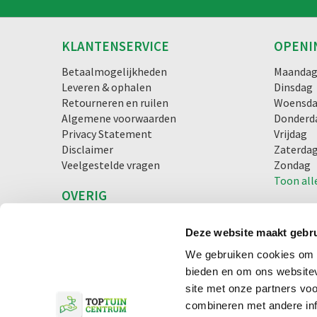
KLANTENSERVICE
OPENI
Betaalmogelijkheden
Maanda
Leveren & ophalen
Dinsdag
Retourneren en ruilen
Woensd
Algemene voorwaarden
Donderd
Privacy Statement
Vrijdag
Disclaimer
Zaterda
Veelgestelde vragen
Zondag
Toon all
OVERIG
Blog
Lunchroom
Deze website maakt gebru
We gebruiken cookies om c
bieden en om ons websitev
© Toptuincentrum.nl
Green Solutions
Tuincentrum Overzi
site met onze partners vo
combineren met andere inf