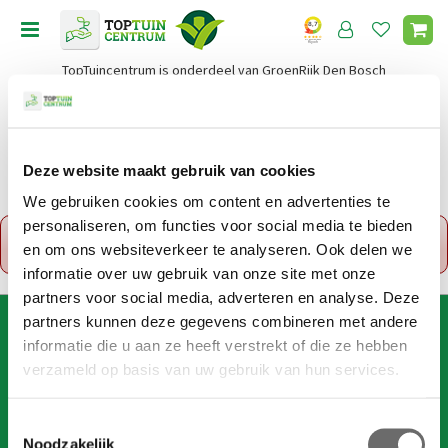
G
a
n
TopTuincentrum is onderdeel van GroenRijk Den Bosch
a
a
r
c
o
Deze website maakt gebruik van cookies
Home
n
We gebruiken cookies om content en advertenties te
t
personaliseren, om functies voor social media te bieden
x
e
Fout!
De opgevraagde productpagina is tijdelijk
en om ons websiteverkeer te analyseren. Ook delen we
n
uitgeschakeld. Ga terug naar het
overzicht
.
t
informatie over uw gebruik van onze site met onze
partners voor social media, adverteren en analyse. Deze
partners kunnen deze gegevens combineren met andere
AANMELDEN VOOR DIGITALE NIEUWSBRIEF
informatie die u aan ze heeft verstrekt of die ze hebben
Wil je 1x per week onze digitale nieuwsbrief ontvangen? Meld
verzameld op basis van uw gebruik van hun services.
je dan hier aan!
Wij slaan je gegevens secuur op conform onze
privacy policy
.
T
Noodzakelijk
o