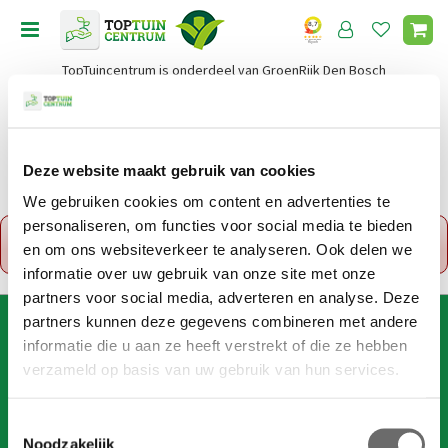
G
a
n
TopTuincentrum is onderdeel van GroenRijk Den Bosch
a
a
r
c
o
Deze website maakt gebruik van cookies
Home
n
We gebruiken cookies om content en advertenties te
t
personaliseren, om functies voor social media te bieden
x
e
Fout!
De opgevraagde productpagina is tijdelijk
en om ons websiteverkeer te analyseren. Ook delen we
n
uitgeschakeld. Ga terug naar het
overzicht
.
t
informatie over uw gebruik van onze site met onze
partners voor social media, adverteren en analyse. Deze
partners kunnen deze gegevens combineren met andere
AANMELDEN VOOR DIGITALE NIEUWSBRIEF
informatie die u aan ze heeft verstrekt of die ze hebben
Wil je 1x per week onze digitale nieuwsbrief ontvangen? Meld
verzameld op basis van uw gebruik van hun services.
je dan hier aan!
Wij slaan je gegevens secuur op conform onze
privacy policy
.
T
Noodzakelijk
o