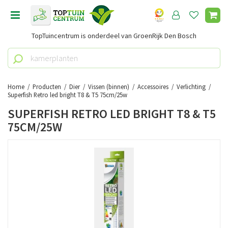
G
a
n
TopTuincentrum is onderdeel van GroenRijk Den Bosch
a
a
r
c
o
Home
Producten
Dier
Vissen (binnen)
Accessoires
Verlichting
n
Superfish Retro led bright T8 & T5 75cm/25w
t
SUPERFISH RETRO LED BRIGHT T8 & T5
e
75CM/25W
n
t