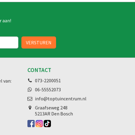
r aan!
CONTACT
073-2200051
l van:
06-55552073
info@toptuincentrum.nl
Graafseweg
248
5213AR Den Bosch