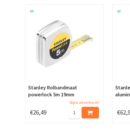
Stanley Rolbandmaat
Stanl
powerlock 5m 19mm
alumi
Bijna uitverkocht
€
26
,
49
€
62
,