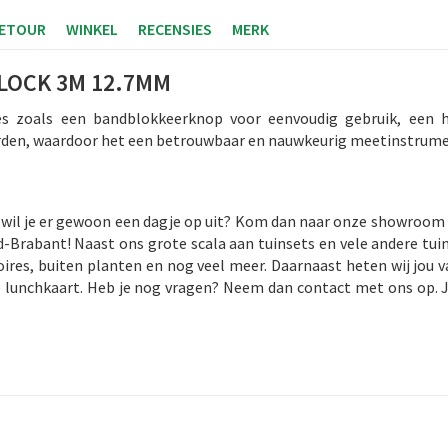
RETOUR
WINKEL
RECENSIES
MERK
LOCK 3M 12.7MM
es zoals een bandblokkeerknop voor eenvoudig gebruik, een
arden, waardoor het een betrouwbaar en nauwkeurig meetinstrumen
Of wil je er gewoon een dagje op uit? Kom dan naar onze showroom 
-Brabant! Naast ons grote scala aan tuinsets en vele andere tuin
res, buiten planten en nog veel meer. Daarnaast heten wij jou v
e lunchkaart. Heb je nog vragen? Neem dan contact met ons op. J