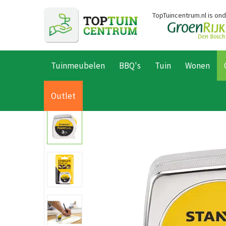
Ga
TopTuincentrum.nl is on
naar
content
Tuinmeubelen
BBQ's
Tuin
Wonen
Home
Producten
Tuin
Tuingereedschap
Accessoires
Me
Outlet