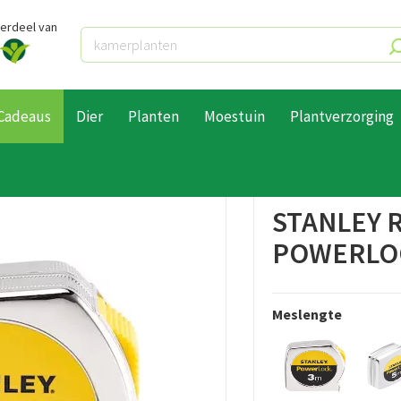
derdeel van
Cadeaus
Dier
Planten
Moestuin
Plantverzorging
etgereedschap
Stanley Rolbandmaat powerlock 3m 12.7mm
STANLEY 
POWERLOC
Meslengte