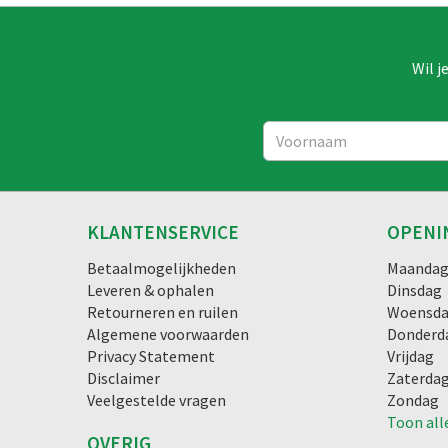
Wil j
KLANTENSERVICE
OPENI
Betaalmogelijkheden
Maanda
Leveren & ophalen
Dinsdag
Retourneren en ruilen
Woensd
Algemene voorwaarden
Donderd
Privacy Statement
Vrijdag
Disclaimer
Zaterda
Veelgestelde vragen
Zondag
Toon all
OVERIG