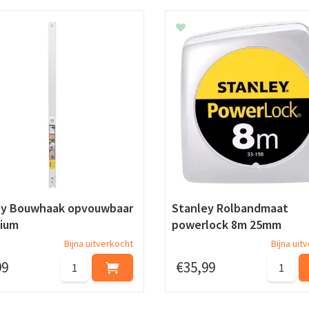
ey Bouwhaak opvouwbaar
Stanley Rolbandmaat
nium
powerlock 8m 25mm
Bijna uitverkocht
Bijna uit
99
€
35
,
99