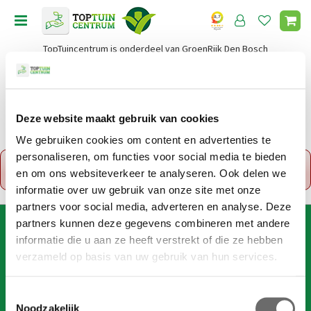
G
a
n
TopTuincentrum is onderdeel van GroenRijk Den Bosch
a
a
r
c
o
Deze website maakt gebruik van cookies
Home
n
We gebruiken cookies om content en advertenties te
t
personaliseren, om functies voor social media te bieden
x
e
Fout!
De opgevraagde productpagina is tijdelijk
en om ons websiteverkeer te analyseren. Ook delen we
n
uitgeschakeld. Ga terug naar het
overzicht
.
t
informatie over uw gebruik van onze site met onze
partners voor social media, adverteren en analyse. Deze
partners kunnen deze gegevens combineren met andere
AANMELDEN VOOR DIGITALE NIEUWSBRIEF
informatie die u aan ze heeft verstrekt of die ze hebben
Wil je 1x per week onze digitale nieuwsbrief ontvangen? Meld
verzameld op basis van uw gebruik van hun services.
je dan hier aan!
Wij slaan je gegevens secuur op conform onze
privacy policy
.
T
Noodzakelijk
o