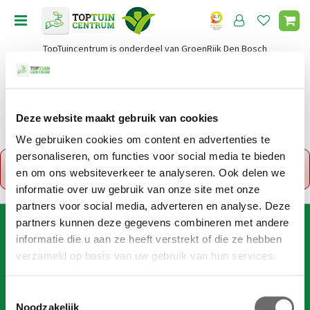
G
a
n
TopTuincentrum is onderdeel van GroenRijk Den Bosch
a
a
r
c
o
Deze website maakt gebruik van cookies
Home
n
We gebruiken cookies om content en advertenties te
t
personaliseren, om functies voor social media te bieden
x
e
Fout!
De opgevraagde productpagina is tijdelijk
en om ons websiteverkeer te analyseren. Ook delen we
n
uitgeschakeld. Ga terug naar het
overzicht
.
t
informatie over uw gebruik van onze site met onze
partners voor social media, adverteren en analyse. Deze
partners kunnen deze gegevens combineren met andere
AANMELDEN VOOR DIGITALE NIEUWSBRIEF
informatie die u aan ze heeft verstrekt of die ze hebben
Wil je 1x per week onze digitale nieuwsbrief ontvangen? Meld
verzameld op basis van uw gebruik van hun services.
je dan hier aan!
Wij slaan je gegevens secuur op conform onze
privacy policy
.
T
Noodzakelijk
o