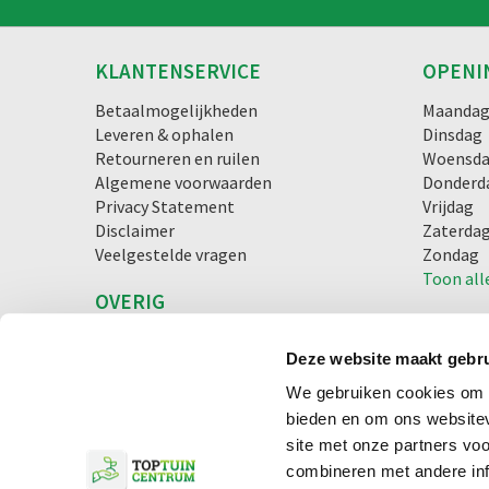
KLANTENSERVICE
OPENI
Betaalmogelijkheden
Maanda
Leveren & ophalen
Dinsdag
Retourneren en ruilen
Woensd
Algemene voorwaarden
Donderd
Privacy Statement
Vrijdag
Disclaimer
Zaterda
Veelgestelde vragen
Zondag
Toon all
OVERIG
Blog
Lunchroom
Deze website maakt gebru
We gebruiken cookies om c
bieden en om ons websitev
© Toptuincentrum.nl
Green Solutions
Tuincentrum Overzi
site met onze partners vo
combineren met andere inf