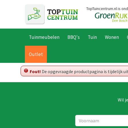
Ga
TopTuincentrum.nl is on
naar
content
Tuinmeubelen
BBQ's
Tuin
Wonen
Home
Outlet
Fout!
De opgevraagde productpagina is tijdelijk u
Wil j