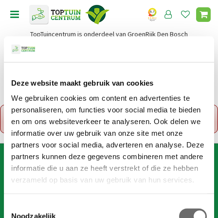
G
a
n
TopTuincentrum is onderdeel van GroenRijk Den Bosch
a
a
r
c
o
Deze website maakt gebruik van cookies
Home
n
We gebruiken cookies om content en advertenties te
t
personaliseren, om functies voor social media te bieden
x
e
Fout!
De opgevraagde productpagina is tijdelijk
en om ons websiteverkeer te analyseren. Ook delen we
n
uitgeschakeld. Ga terug naar het
overzicht
.
t
informatie over uw gebruik van onze site met onze
partners voor social media, adverteren en analyse. Deze
partners kunnen deze gegevens combineren met andere
AANMELDEN VOOR DIGITALE NIEUWSBRIEF
informatie die u aan ze heeft verstrekt of die ze hebben
Wil je 1x per week onze digitale nieuwsbrief ontvangen? Meld
verzameld op basis van uw gebruik van hun services.
je dan hier aan!
Wij slaan je gegevens secuur op conform onze
privacy policy
.
T
Noodzakelijk
o