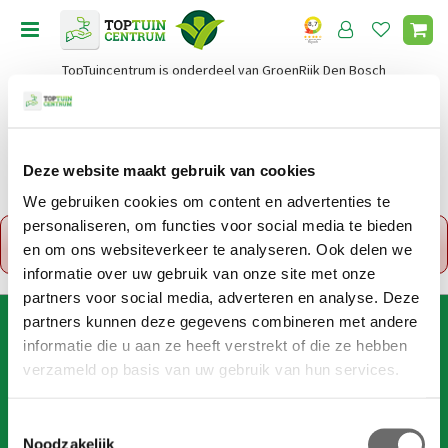
G
a
n
TopTuincentrum is onderdeel van GroenRijk Den Bosch
a
a
r
c
o
Deze website maakt gebruik van cookies
Home
n
We gebruiken cookies om content en advertenties te
t
personaliseren, om functies voor social media te bieden
x
e
Fout!
De opgevraagde productpagina is tijdelijk
en om ons websiteverkeer te analyseren. Ook delen we
n
uitgeschakeld. Ga terug naar het
overzicht
.
t
informatie over uw gebruik van onze site met onze
partners voor social media, adverteren en analyse. Deze
partners kunnen deze gegevens combineren met andere
AANMELDEN VOOR DIGITALE NIEUWSBRIEF
informatie die u aan ze heeft verstrekt of die ze hebben
Wil je 1x per week onze digitale nieuwsbrief ontvangen? Meld
verzameld op basis van uw gebruik van hun services.
je dan hier aan!
Wij slaan je gegevens secuur op conform onze
privacy policy
.
T
Noodzakelijk
o