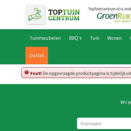
Ga
TopTuincentrum.nl is on
naar
content
Tuinmeubelen
BBQ's
Tuin
Wonen
Home
Outlet
Fout!
De opgevraagde productpagina is tijdelijk u
Wil j