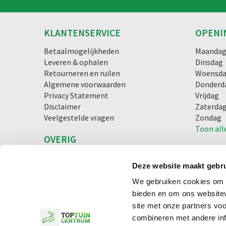
KLANTENSERVICE
OPENI
Betaalmogelijkheden
Maanda
Leveren & ophalen
Dinsdag
Retourneren en ruilen
Woensd
Algemene voorwaarden
Donderd
Privacy Statement
Vrijdag
Disclaimer
Zaterda
Veelgestelde vragen
Zondag
Toon all
OVERIG
Blog
Lunchroom
Deze website maakt gebru
We gebruiken cookies om c
bieden en om ons websitev
© Toptuincentrum.nl
Green Solutions
Tuincentrum Overzi
site met onze partners vo
combineren met andere inf