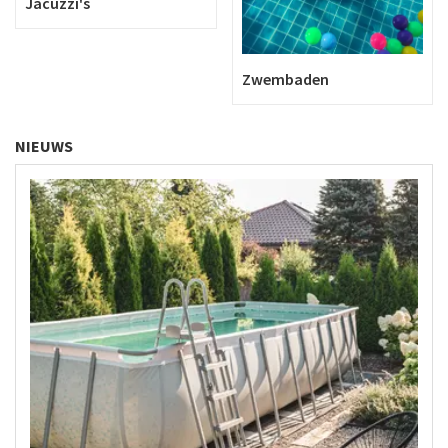
Jacuzzi's
Zwembaden
NIEUWS