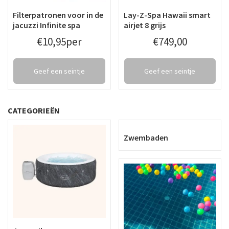
Filterpatronen voor in de
Lay-Z-Spa Hawaii smart
jacuzzi Infinite spa
airjet 8 grijs
€
10
,
95
per
€
749
,
00
Geef een seintje
Geef een seintje
CATEGORIEËN
Zwembaden