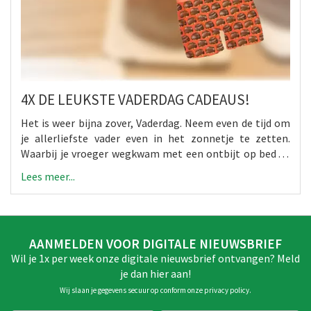
4X DE LEUKSTE VADERDAG CADEAUS!
Het is weer bijna zover, Vaderdag. Neem even de tijd om
je allerliefste vader even in het zonnetje te zetten.
Waarbij je vroeger wegkwam met een ontbijt op bed of
een zoet gedichtje is het nu wel anders. Het is tijd om
Lees meer...
echt iets speciaals te geven, want dit jaar verdient je
vader wel toch? Daarom hebben wij alle leuke Vaderdag
cadeautips voor jou op een rijtje gezet!
AANMELDEN VOOR DIGITALE NIEUWSBRIEF
Wil je 1x per week onze digitale nieuwsbrief ontvangen? Meld
je dan hier aan!
Wij slaan je gegevens secuur op conform onze
privacy policy
.