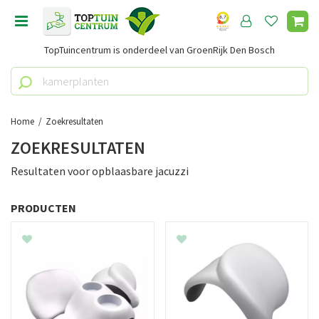
G
a
n
TopTuincentrum is onderdeel van GroenRijk Den Bosch
a
a
r
c
o
Home
Zoekresultaten
n
ZOEKRESULTATEN
t
e
Resultaten voor
opblaasbare jacuzzi
n
t
PRODUCTEN