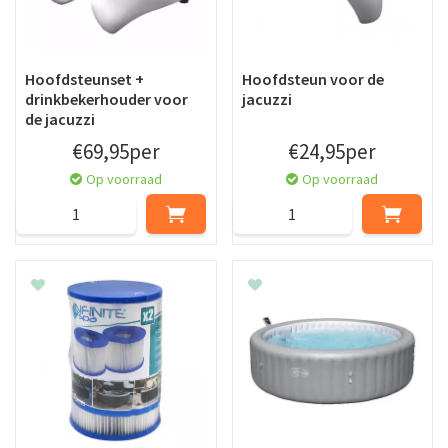
Hoofdsteunset +
Hoofdsteun voor de
drinkbekerhouder voor
jacuzzi
de jacuzzi
€
69
,
95
per
€
24
,
95
per
Op voorraad
Op voorraad