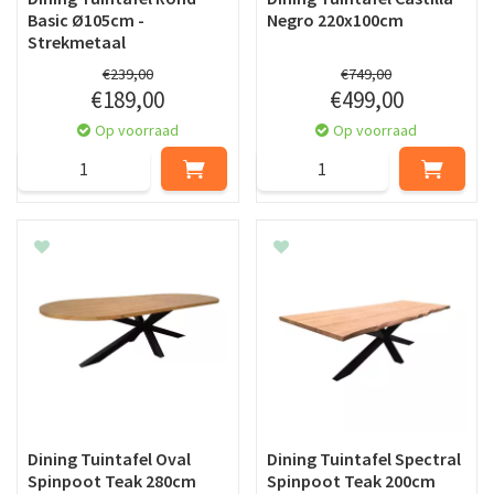
Basic Ø105cm -
Negro 220x100cm
Strekmetaal
€
239
,
00
€
749
,
00
€
189
,
00
€
499
,
00
Op voorraad
Op voorraad
Dining Tuintafel Oval
Dining Tuintafel Spectral
Spinpoot Teak 280cm
Spinpoot Teak 200cm