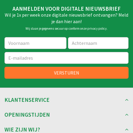
loungemomenten of zomers natafelen. Onze tuintafels
AANMELDEN VOOR DIGITALE NIEUWSBRIEF
zijn betaalbaar, kunnen tegen een stootj
Wil je 1x per week onze digitale nieuwsbrief ontvangen? Meld
je dan hier aan!
Wij slaan je gegevens secuur op conform onze
privacy policy
.
KLANTENSERVICE
OPENINGSTIJDEN
WIE ZIJN WIJ?