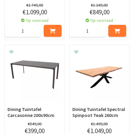
€
1.749
,
00
€
1.249
,
00
€
1.099
,
00
€
849
,
00
Op voorraad
Op voorraad
Dining Tuintafel
Dining Tuintafel Spectral
Carcasonne 200x90cm
Spinpoot Teak 260cm
€
549
,
00
€
1.499
,
00
€
399
,
00
€
1.049
,
00