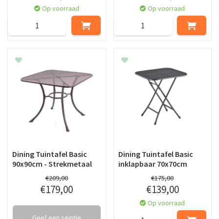
Op voorraad
Op voorraad
Dining Tuintafel Basic
Dining Tuintafel Basic
90x90cm - Strekmetaal
inklapbaar 70x70cm
€
209
,
00
€
175
,
00
€
179
,
00
€
139
,
00
Op voorraad
Geef een seintje