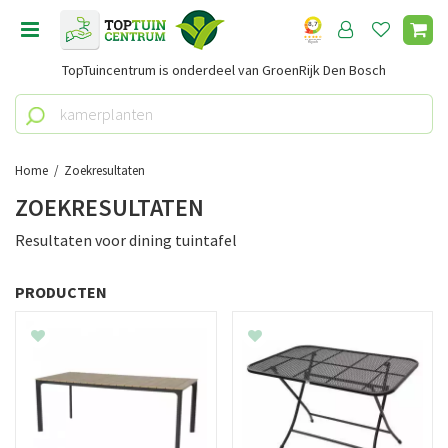
G
a
n
TopTuincentrum is onderdeel van GroenRijk Den Bosch
a
a
r
c
o
Home
Zoekresultaten
n
ZOEKRESULTATEN
t
e
Resultaten voor
dining tuintafel
n
t
PRODUCTEN