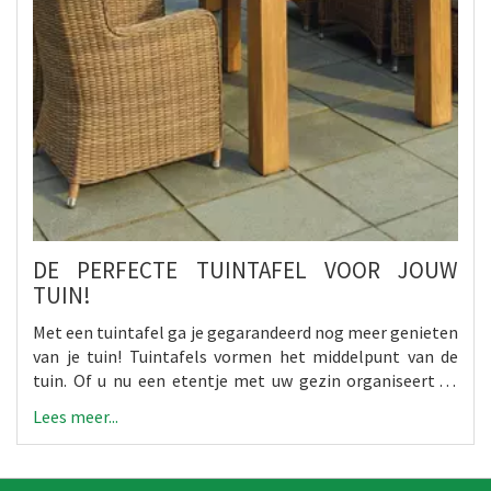
DE PERFECTE TUINTAFEL VOOR JOUW
TUIN!
Met een tuintafel ga je gegarandeerd nog meer genieten
van je tuin! Tuintafels vormen het middelpunt van de
tuin. Of u nu een etentje met uw gezin organiseert of
gewoon van een glas wijn wilt genieten op uw terras,
Lees meer...
onze stijlvolle en betaalbare tuintafels zijn een
uitkomst. Toptuincentrum biedt een breed assortiment
tafels voor in de tuin. Geschikt voor ontbijtjes,