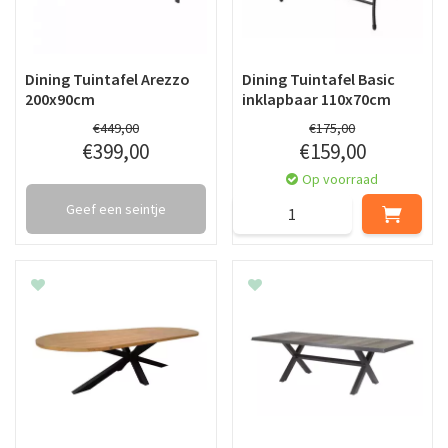
Dining Tuintafel Arezzo
Dining Tuintafel Basic
200x90cm
inklapbaar 110x70cm
€
449
,
00
€
175
,
00
€
399
,
00
€
159
,
00
Op voorraad
Geef een seintje