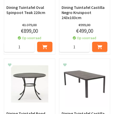
Dining Tuintafel Oval
Dining Tuintafel Castilla
Spinpoot Teak 220cm
Negro Kruispoot
243x103cm
€
1.379
,
00
€
999
,
00
€
899
,
00
€
499
,
00
Op voorraad
Op voorraad
Dining Tuintafel Rond
Dining Tuintafel Castilla