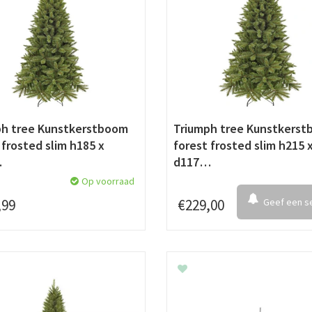
ph tree Kunstkerstboom
Triumph tree Kunstkers
 frosted slim h185 x
forest frosted slim h215 
…
d117…
Op voorraad
,
99
€
229
,
00
Geef een se