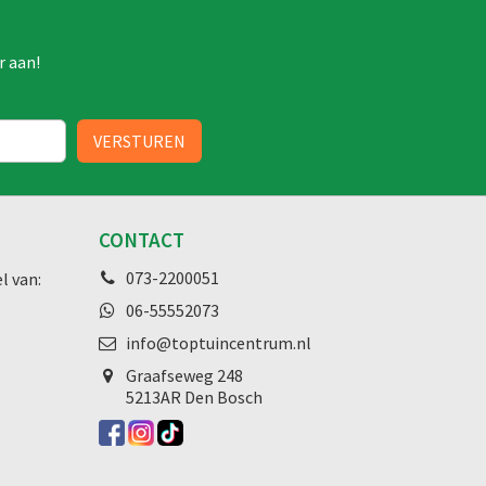
r aan!
CONTACT
073-2200051
l van:
06-55552073
info@toptuincentrum.nl
Graafseweg
248
5213AR Den Bosch