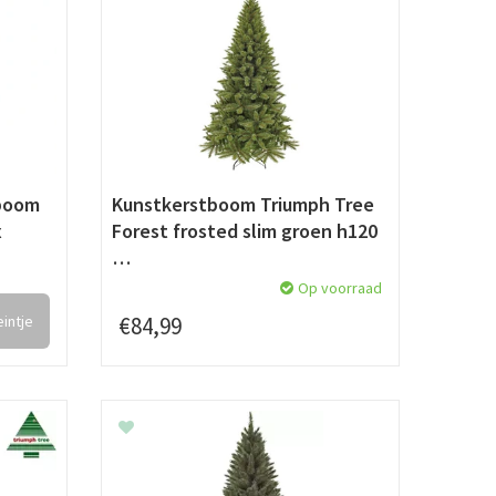
tboom
Kunstkerstboom Triumph Tree
x
Forest frosted slim groen h120
…
Op voorraad
intje
€
84
,
99