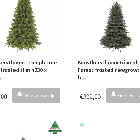
kerstboom triumph tree
Kunstkerstboom triumph 
 frosted slim h230 x
Forest frosted newgrowt
…
h…
,
00
Geef een seintje
€
209
,
00
Geef een se