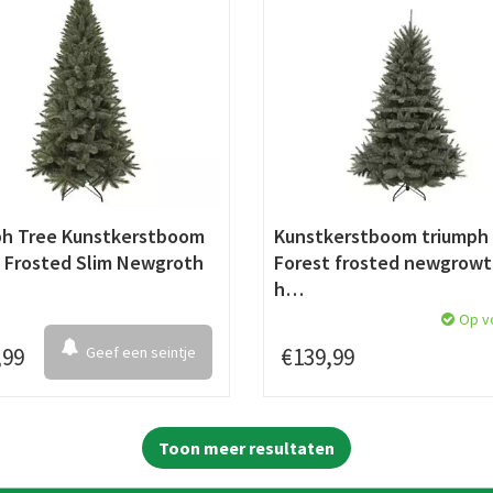
ph Tree Kunstkerstboom
Kunstkerstboom triumph 
 Frosted Slim Newgroth
Forest frosted newgrowt
h…
Op v
,
99
Geef een seintje
€
139
,
99
Toon meer resultaten