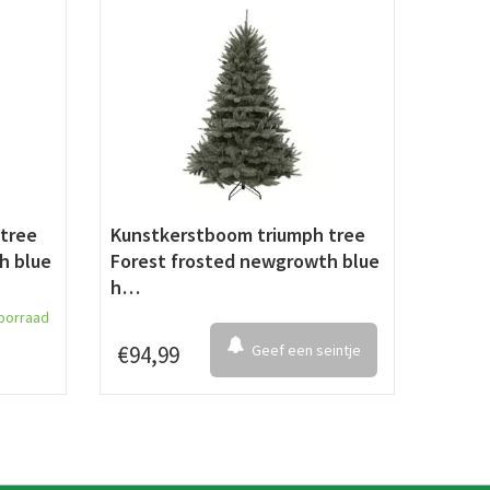
tree
Kunstkerstboom triumph tree
h blue
Forest frosted newgrowth blue
h…
oorraad
€
94
,
99
Geef een seintje