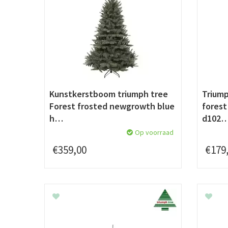
Kunstkerstboom triumph tree
Trium
Forest frosted newgrowth blue
forest
h…
d102
Op voorraad
€
359
,
00
€
179