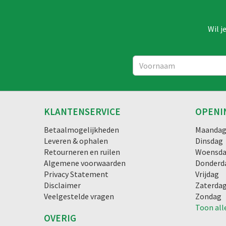
Wil j
KLANTENSERVICE
OPENI
Betaalmogelijkheden
Maanda
Leveren & ophalen
Dinsdag
Retourneren en ruilen
Woensd
Algemene voorwaarden
Donderd
Privacy Statement
Vrijdag
Disclaimer
Zaterda
Veelgestelde vragen
Zondag
Toon all
OVERIG