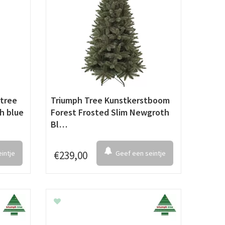
tree
Triumph Tree Kunstkerstboom
h blue
Forest Frosted Slim Newgroth
Bl…
intje
€
239
,
00
Geef een seintje