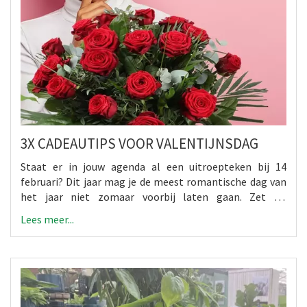
3X CADEAUTIPS VOOR VALENTIJNSDAG
Staat er in jouw agenda al een uitroepteken bij 14
februari? Dit jaar mag je de meest romantische dag van
het jaar niet zomaar voorbij laten gaan. Zet op
Valentijnsdag 2022 jouw liefste vriendin, je geheime
Lees meer...
liefde óf jezelf eens goed in het zonnetje. Iedereen kan
in deze gekkie Corona-tijden immers wel een beetje
liefde gebruiken...