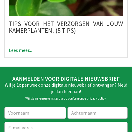
TIPS VOOR HET VERZORGEN VAN JOUW
KAMERPLANTEN! (5 TIPS)
Lees meer...
AANMELDEN VOOR DIGITALE NIEUWSBRIEF
Wil je 1x per week onze digitale nieuwsbrief ontvangen? Meld
je dan hier aan!
Wij slaan je gegevens secuur op conform onze
privacy policy
.