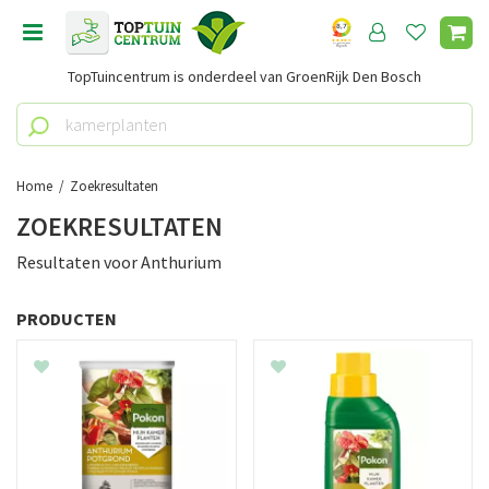
G
a
n
TopTuincentrum is onderdeel van GroenRijk Den Bosch
a
a
r
c
o
Home
Zoekresultaten
n
ZOEKRESULTATEN
t
e
Resultaten voor
Anthurium
n
t
PRODUCTEN