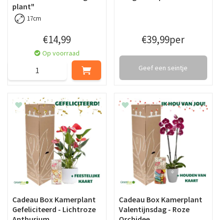
plant"
17cm
€
14
,
99
€
39
,
99
per
Op voorraad
Geef een seintje
Cadeau Box Kamerplant
Cadeau Box Kamerplant
Gefeliciteerd - Lichtroze
Valentijnsdag - Roze
Anthurium
Orchidee