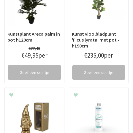
Kunstplant Areca palm in
Kunst vioolbladplant
pot h120cm
'Ficus lyrata' met pot -
h190cm
€
77
,
49
€
49
,
95
per
€
235
,
00
per
Geef een seintje
Geef een seintje