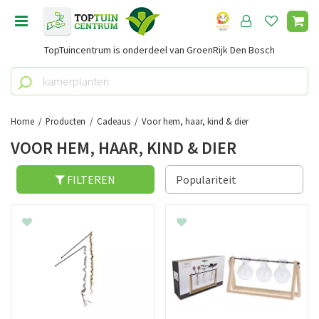
G
a
n
TopTuincentrum is onderdeel van GroenRijk Den Bosch
a
a
r
c
o
Home
Producten
Cadeaus
Voor hem, haar, kind & dier
n
VOOR HEM, HAAR, KIND & DIER
t
e
n
FILTEREN
t