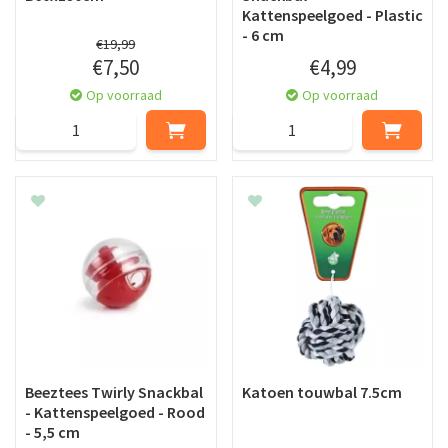
Kattenspeelgoed - Plastic
- 6 cm
€
19
,
99
€
7
,
50
€
4
,
99
Op voorraad
Op voorraad
Beeztees Twirly Snackbal
Katoen touwbal 7.5cm
- Kattenspeelgoed - Rood
- 5,5 cm