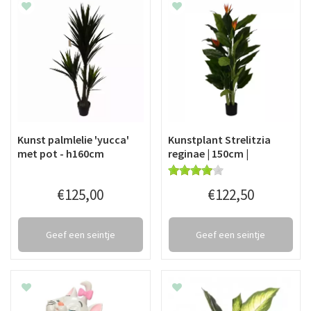
Kunst palmlelie 'yucca'
Kunstplant Strelitzia
met pot - h160cm
reginae | 150cm |
€
125
,
00
€
122
,
50
Geef een seintje
Geef een seintje