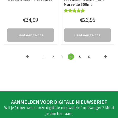
Marseille 500ml
€
34
,
99
€
26
,
95
Geef een seintje
Geef een seintje
1
2
3
4
5
6
AANMELDEN VOOR DIGITALE NIEUWSBRIEF
Wil je 1x per week onze digitale nieuwsbrief ontvangen? Meld
je dan hier aan!