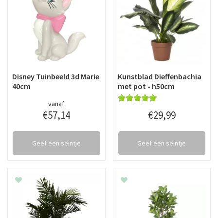
Disney Tuinbeeld 3d Marie
Kunstblad Dieffenbachia
40cm
met pot - h50cm
vanaf
€
57
,
14
€
29
,
99
Geef een seintje
Geef een seintje