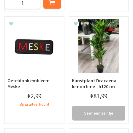
Oeteldonk embleem -
Kunstplant Dracaena
Meske
lemon lime - h120cm
€
2
,
99
€
81
,
99
Bijna uitverkocht
Geef een seintje