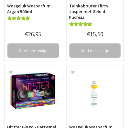
Wasgeluk Wasparfum
Tuinkabouter Flirty
Argan 500ml
Jasper met Geluid
Fuchsia
€
26
,
95
€
15
,
50
Geef een seintje
Geef een seintje
Hitster Bingo - Partyspel
Wasgeluk Wasparfum