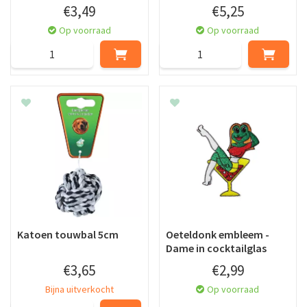
€
3
,
49
€
5
,
25
Op voorraad
Op voorraad
Katoen touwbal 5cm
Oeteldonk embleem -
Dame in cocktailglas
€
3
,
65
€
2
,
99
Bijna uitverkocht
Op voorraad