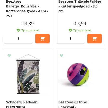
Beeztees
Beeztees Trillende Prikkie
Balletje+Roller/Bel -
- Kattenspeelgoed - 8,5
Kattenspeelgoed - 4 cm -
cm
2ST
€
3
,
39
€
5
,
99
Op voorraad
Op voorraad
Schilderij Bladeren
Beeztees Catrino
B60xL90cm
Snackbal -