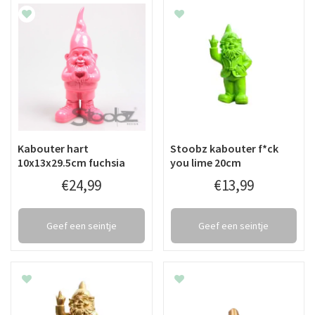
Kabouter hart
Stoobz kabouter f*ck
10x13x29.5cm fuchsia
you lime 20cm
€
24
,
99
€
13
,
99
Geef een seintje
Geef een seintje