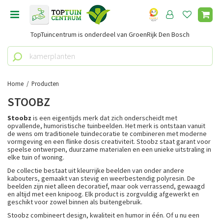
G
a
n
TopTuincentrum is onderdeel van GroenRijk Den Bosch
a
a
r
c
o
Home
Producten
n
STOOBZ
t
e
Stoobz
is een eigentijds merk dat zich onderscheidt met
n
opvallende, humoristische tuinbeelden. Het merk is ontstaan vanuit
de wens om traditionele tuindecoratie te combineren met moderne
t
vormgeving en een flinke dosis creativiteit. Stoobz staat garant voor
speelse ontwerpen, duurzame materialen en een unieke uitstraling in
elke tuin of woning.
De collectie bestaat uit kleurrijke beelden van onder andere
kabouters, gemaakt van stevig en weerbestendig polyresin. De
beelden zijn niet alleen decoratief, maar ook verrassend, gewaagd
en altijd met een knipoog. Elk product is zorgvuldig afgewerkt en
geschikt voor zowel binnen als buitengebruik.
Stoobz combineert design, kwaliteit en humor in één. Of u nu een