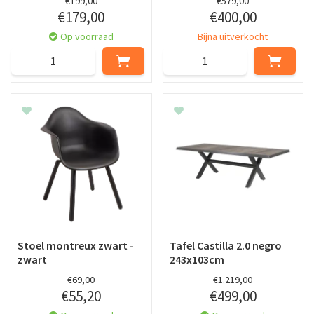
€
199
,
00
€
579
,
00
€
179
,
00
€
400
,
00
Op voorraad
Bijna uitverkocht
Stoel montreux zwart -
Tafel Castilla 2.0 negro
zwart
243x103cm
€
69
,
00
€
1.219
,
00
€
55
,
20
€
499
,
00