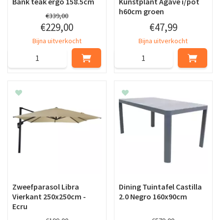
Bank teak ergo 158.5cm
Kunstplant Agave i/pot
h60cm groen
€
339
,
00
€
229
,
00
€
47
,
99
Bijna uitverkocht
Bijna uitverkocht
Zweefparasol Libra
Dining Tuintafel Castilla
Vierkant 250x250cm -
2.0 Negro 160x90cm
Ecru