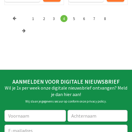
1
2
3
4
5
6
7
8
AANMELDEN VOOR DIGITALE NIEUWSBRIEF
Wil je 1x per week onze digitale nieuwsbrief ontvangen? Meld
je dan hier aan!
Wij slaan je gegevens secuur op conform onze
privacy policy
.