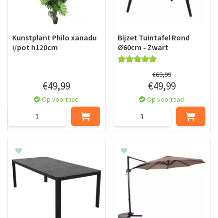
Kunstplant Philo xanadu
Bijzet Tuintafel Rond
i/pot h120cm
Ø60cm - Zwart
€
69
,
99
€
49
,
99
€
49
,
99
Op voorraad
Op voorraad