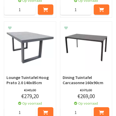
Op voorraad
Op voorraad
Lounge Tuintafel Hoog
Dining Tuintafel
Prato 2.0 140x85cm
Carcasonne 160x90cm
€
349
,
00
€
379
,
00
€
279
,
20
€
269
,
00
Op voorraad
Op voorraad