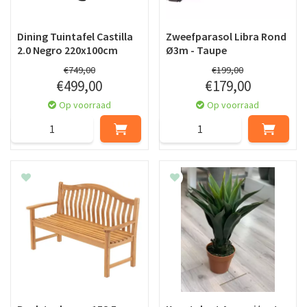
Dining Tuintafel Castilla
Zweefparasol Libra Rond
2.0 Negro 220x100cm
Ø3m - Taupe
€
749
,
00
€
199
,
00
€
499
,
00
€
179
,
00
Op voorraad
Op voorraad