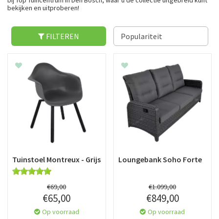
bij Top Tuincentrum in Den Bosch, waar u de collectie uitgebreid kunt
bekijken en uitproberen!
FILTEREN
Tuinstoel Montreux - Grijs
Loungebank Soho Forte
€
69
,
00
€
1.099
,
00
€
65
,
00
€
849
,
00
Op voorraad
Op voorraad