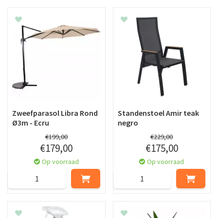
Zweefparasol Libra Rond
Standenstoel Amir teak
Ø3m - Ecru
negro
€
199
,
00
€
229
,
00
€
179
,
00
€
175
,
00
Op voorraad
Op voorraad