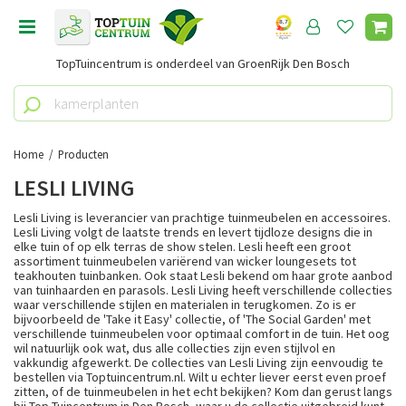
G
a
n
TopTuincentrum is onderdeel van GroenRijk Den Bosch
a
a
r
c
o
Home
Producten
n
LESLI LIVING
t
e
Lesli Living is leverancier van prachtige tuinmeubelen en accessoires.
n
Lesli Living volgt de laatste trends en levert tijdloze designs die in
elke tuin of op elk terras de show stelen. Lesli heeft een groot
t
assortiment tuinmeubelen variërend van wicker loungesets tot
teakhouten tuinbanken. Ook staat Lesli bekend om haar grote aanbod
van tuinhaarden en parasols. Lesli Living heeft verschillende collecties
waar verschillende stijlen en materialen in terugkomen. Zo is er
bijvoorbeeld de 'Take it Easy' collectie, of 'The Social Garden' met
verschillende tuinmeubelen voor optimaal comfort in de tuin. Het oog
wil natuurlijk ook wat, dus alle collecties zijn even stijlvol en
vakkundig afgewerkt. De collecties van Lesli Living zijn eenvoudig te
bestellen via Toptuincentrum.nl. Wilt u echter liever eerst even proef
zitten, of de tuinmeubelen in het echt bekijken? Kom dan gerust langs